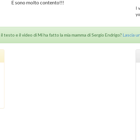
E sono molto contento!!!
I 
yo
 il testo e il video di Mi ha fatto la mia mamma di Sergio Endrigo?
Lascia 