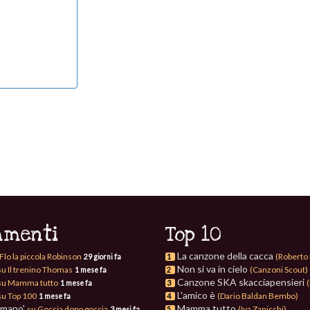
menti
Top 10
La canzone della cacca
Flo la piccola Robinson
(Roberto 
29 giorni fa
1
Non si va in cielo
su Il trenino Thomas
(Canzoni Scout)
1 mese fa
2
Canzone SKA skacciapensieri
su Mamma tutto
(
1 mese fa
3
L'amico è
su Top 100
(Dario Baldan Bembo)
1 mese fa
4
omano'
Mamma tutto
su Goccia dopo goccia
(Iva Zanicchi)
3 mesi fa
5