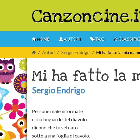
Canzoncine.i
HOME
AUTORI
TAG
CLASSIFI
Autori
Sergio Endrigo
Mi ha fatto la mia ma
Mi ha fatto la
Sergio Endrigo
Persone male informate
o più bugiarde del diavolo
dicono che tu sei nato
sotto a una foglia di cavolo.