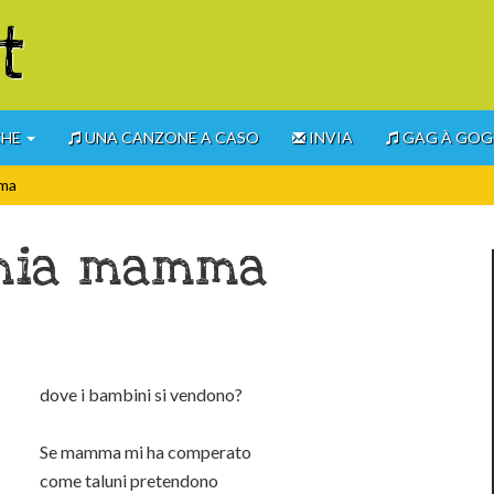
t
CHE
UNA CANZONE A CASO
INVIA
GAG À GO
mma
 mia mamma
dove i bambini si vendono?
Se mamma mi ha comperato
come taluni pretendono