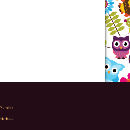
Piumini)
Marissima)