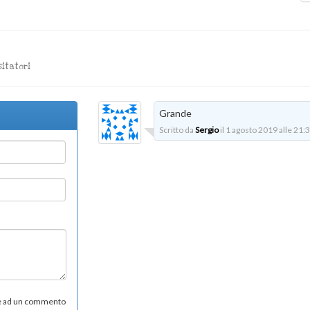
sitatori
Grande
Scritto da
Sergio
il 1 agosto 2019 alle 21:3
re ad un commento