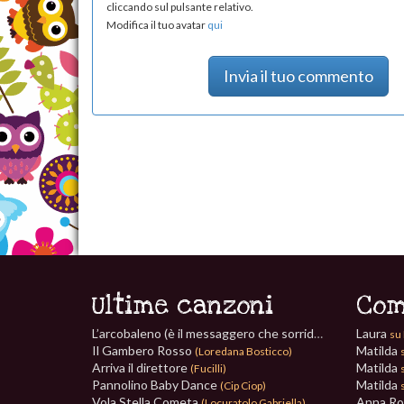
cliccando sul pulsante relativo.
Modifica il tuo avatar
qui
Invia il tuo commento
Ultime canzoni
Com
L’arcobaleno (è il messaggero che sorride)
Laura
(Paolo Vezzaro)
su 
Il Gambero Rosso
Matilda
(Loredana Bosticco)
Arriva il direttore
Matilda
(Fucilli)
Pannolino Baby Dance
Matilda
(Cip Ciop)
Vola Stella Cometa
Anna R
(Locuratolo Gabriella)