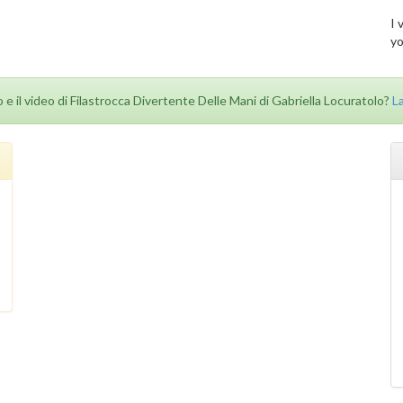
I 
yo
to e il video di Filastrocca Divertente Delle Mani di Gabriella Locuratolo?
L