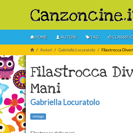
Canzoncine.i
HOME
AUTORI
TAG
CLASSIFI
Autori
Gabriella Locuratolo
Filastrocca Dive
Filastrocca Di
Mani
Gabriella Locuratolo
vintage
Filastrocca delle mani