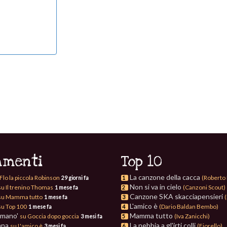
menti
Top 10
La canzone della cacca
Flo la piccola Robinson
(Roberto 
29 giorni fa
1
Non si va in cielo
su Il trenino Thomas
(Canzoni Scout)
1 mese fa
2
Canzone SKA skacciapensieri
su Mamma tutto
(
1 mese fa
3
L'amico è
su Top 100
(Dario Baldan Bembo)
1 mese fa
4
omano'
Mamma tutto
su Goccia dopo goccia
(Iva Zanicchi)
3 mesi fa
5
nna
La nebbia a gl'irti colli
su L'amico è
(Fiorello)
3 mesi fa
6