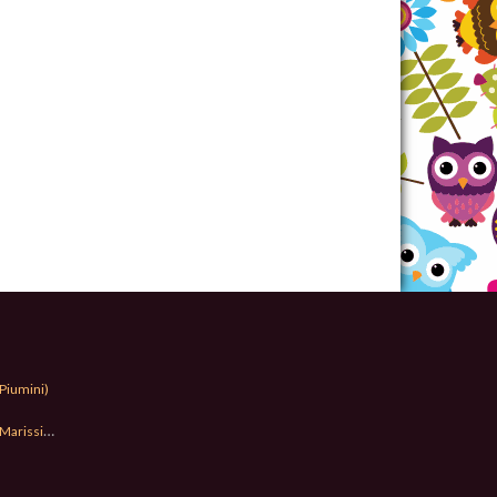
Piumini)
Marissima)