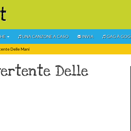
t
CHE
UNA CANZONE A CASO
INVIA
GAG À GO
rtente Delle Mani
vertente Delle