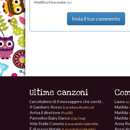
Modifica il tuo avatar
qui
Invia il tuo commento
Ultime canzoni
Com
L’arcobaleno (è il messaggero che sorride)
Laura
(Paolo Vezzaro)
su 
Il Gambero Rosso
Matilda
(Loredana Bosticco)
Arriva il direttore
Matilda
(Fucilli)
Pannolino Baby Dance
Matilda
(Cip Ciop)
Vola Stella Cometa
Anna R
(Locuratolo Gabriella)
È di nuovo Natale
Rossi A
(Locuratolo Gabriella)