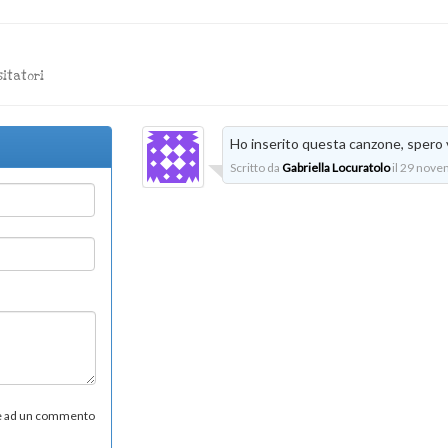
sitatori
Ho inserito questa canzone, spero v
Scritto da
Gabriella Locuratolo
il 29 nove
re ad un commento