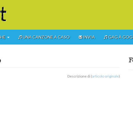
t
CHE
UNA CANZONE A CASO
INVIA
GAG À GO
o
F
Descrizione di (
articolo originale
)