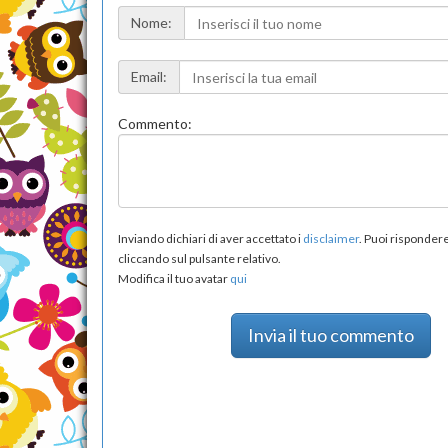
Nome:
Email:
Commento:
Inviando dichiari di aver accettato i
disclaimer
. Puoi risponde
cliccando sul pulsante relativo.
Modifica il tuo avatar
qui
Invia il tuo commento