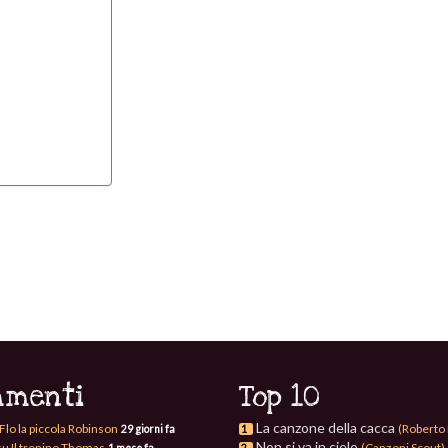
menti
Top 10
La canzone della cacca
Flo la piccola Robinson
(Roberto 
29 giorni fa
1
Non si va in cielo
su Il trenino Thomas
(Canzoni Scout)