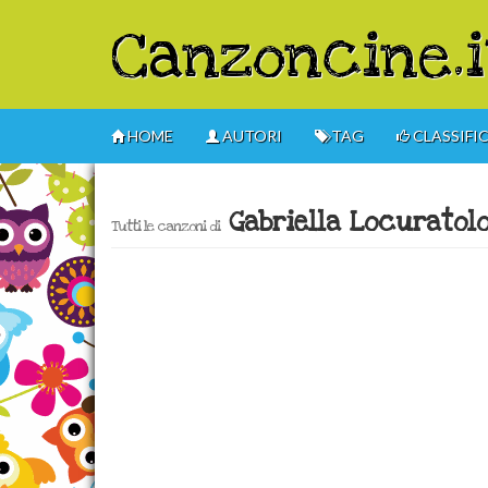
Canzoncine.i
HOME
AUTORI
TAG
CLASSIFI
Gabriella Locuratol
Tutti le canzoni di