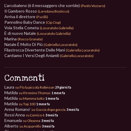
L’arcobaleno (è il messaggero che sorride)
(Paolo Vezzaro)
Il Gambero Rosso
(Loredana Bosticco)
Arriva il direttore
(Fucilli)
Pannolino Baby Dance
(Cip Ciop)
Vola Stella Cometa
(Locuratolo Gabriella)
È di nuovo Natale
(Locuratolo Gabriella)
Marina
(Rocco Granata)
Natale È Molto Di Più
(Gabriella Locuratolo)
Filastrocca Divertente Delle Mani
(Gabriella Locuratolo)
Cantiamo I Versi Degli Aniamli
(Gabriella Locuratolo)
Commenti
Laura
su Flo la piccola Robinson
29 giorni fa
Matilda
su Il trenino Thomas
1 mese fa
Matilda
su Mamma tutto
1 mese fa
Matilda
su Top 100
1 mese fa
Anna Romano'
su Goccia dopo goccia
3 mesi fa
Rossi Anna
su L'amico è
3 mesi fa
Emanuela
su Oleanna
3 mesi fa
Alberto
su Acquarello
3 mesi fa