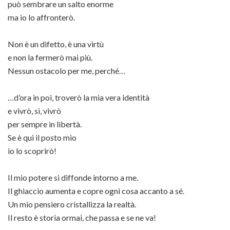
può sembrare un salto enorme
ma io lo affronterò.
Non è un difetto, è una virtù
e non la fermerò mai più.
Nessun ostacolo per me, perché…
…d’ora in poi, troverò la mia vera identità
e vivrò, sì, vivrò
per sempre in libertà.
Se è qui il posto mio
io lo scoprirò!
Il mio potere si diffonde intorno a me.
Il ghiaccio aumenta e copre ogni cosa accanto a sé.
Un mio pensiero cristallizza la realtà.
Il resto è storia ormai, che passa e se ne va!