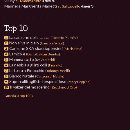
Giusy
su Mamma tutto
4 mesi fa
Marinella Margherita Manetti
su Sul cappello
4 mesi fa
Top 10
La canzone della cacca
(Roberto Piumini)
1
Non si va in cielo
(Canzoni Scout)
2
Canzone SKA skacciapensieri
(Marissima)
3
L'amico è
(Dario Baldan Bembo)
4
Mamma tutto
(Iva Zanicchi)
5
La nebbia a gl'irti colli
(Fiorello)
6
Lettera a Pinocchio
(Johnny Dorelli)
7
Bianco Natale
(Canzoni di Natale)
8
Supercalifragilistichespiralidoso
(Mary Poppins)
9
Il valzer del moscerino
(Zecchino d'Oro)
10
Guarda la top 100 »