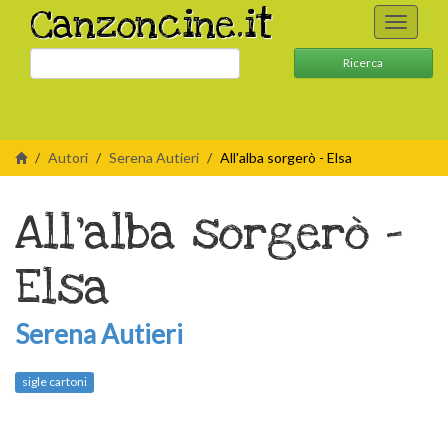
Canzoncine.it
Toggle
navigati
Ricerca
Autori
Serena Autieri
All'alba sorgerò - Elsa
All'alba sorgerò -
Elsa
Serena Autieri
sigle cartoni