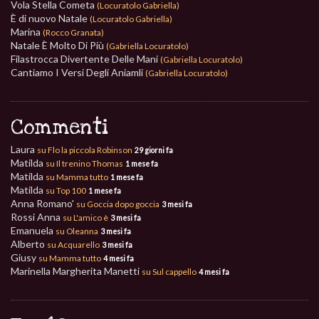
Vola Stella Cometa
(Locuratolo Gabriella)
È di nuovo Natale
(Locuratolo Gabriella)
Marina
(Rocco Granata)
Natale È Molto Di Più
(Gabriella Locuratolo)
Filastrocca Divertente Delle Mani
(Gabriella Locuratolo)
Cantiamo I Versi Degli Aniamli
(Gabriella Locuratolo)
Commenti
Laura
su Flo la piccola Robinson
29 giorni fa
Matilda
su Il trenino Thomas
1 mese fa
Matilda
su Mamma tutto
1 mese fa
Matilda
su Top 100
1 mese fa
Anna Romano'
su Goccia dopo goccia
3 mesi fa
Rossi Anna
su L'amico è
3 mesi fa
Emanuela
su Oleanna
3 mesi fa
Alberto
su Acquarello
3 mesi fa
Giusy
su Mamma tutto
4 mesi fa
Marinella Margherita Manetti
su Sul cappello
4 mesi fa