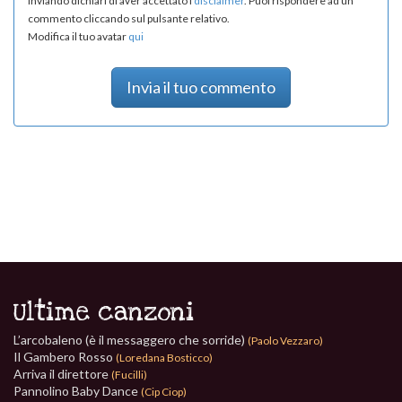
Inviando dichiari di aver accettato i
disclaimer
. Puoi rispondere ad un
commento cliccando sul pulsante relativo.
Modifica il tuo avatar
qui
Invia il tuo commento
Ultime canzoni
L’arcobaleno (è il messaggero che sorride)
(Paolo Vezzaro)
Il Gambero Rosso
(Loredana Bosticco)
Arriva il direttore
(Fucilli)
Pannolino Baby Dance
(Cip Ciop)