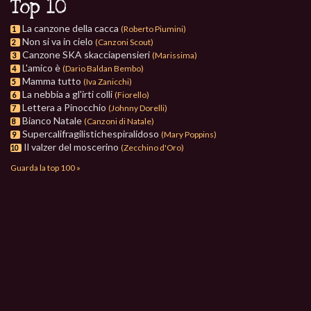
Top 10
La canzone della cacca
(Roberto Piumini)
1
Non si va in cielo
(Canzoni Scout)
2
Canzone SKA skacciapensieri
(Marissima)
3
L'amico è
(Dario Baldan Bembo)
4
Mamma tutto
(Iva Zanicchi)
5
La nebbia a gl'irti colli
(Fiorello)
6
Lettera a Pinocchio
(Johnny Dorelli)
7
Bianco Natale
(Canzoni di Natale)
8
Supercalifragilistichespiralidoso
(Mary Poppins)
9
Il valzer del moscerino
(Zecchino d'Oro)
10
Guarda la top 100 »