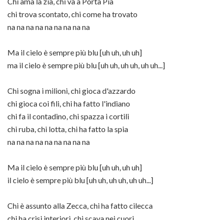
Chi ama la zia, chi va a Porta Pia
chi trova scontato, chi come ha trovato
na na na na na na na na na
Ma il cielo è sempre più blu [uh uh, uh uh]
ma il cielo è sempre più blu [uh uh, uh uh, uh uh...]
Chi sogna i milioni, chi gioca d'azzardo
chi gioca coi fili, chi ha fatto l'indiano
chi fa il contadino, chi spazza i cortili
chi ruba, chi lotta, chi ha fatto la spia
na na na na na na na na na
Ma il cielo è sempre più blu [uh uh, uh uh]
il cielo è sempre più blu [uh uh, uh uh, uh uh...]
Chi è assunto alla Zecca, chi ha fatto cilecca
chi ha crisi interiori, chi scava nei cuori