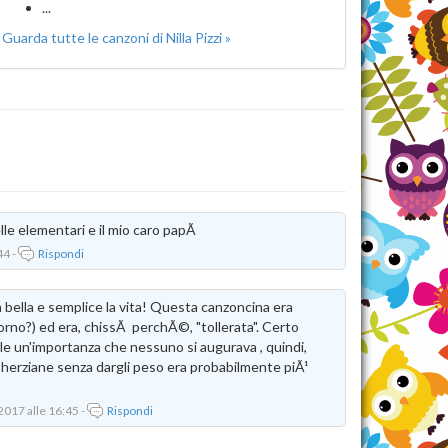
...
Guarda tutte le canzoni di Nilla Pizzi »
elle elementari e il mio caro papÃ
44 -
Rispondi
a bella e semplice la vita! Questa canzoncina era
giorno?) ed era, chissÃ perchÃ©, "tollerata". Certo
le un'importanza che nessuno si augurava , quindi,
 herziane senza dargli peso era probabilmente piÃ¹
2017 alle 16:45 -
Rispondi