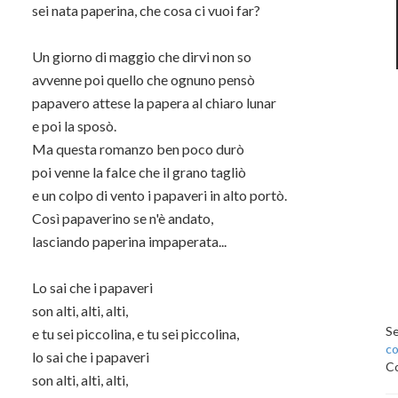
sei nata paperina, che cosa ci vuoi far?
Un giorno di maggio che dirvi non so
avvenne poi quello che ognuno pensò
papavero attese la papera al chiaro lunar
e poi la sposò.
Ma questa romanzo ben poco durò
poi venne la falce che il grano tagliò
e un colpo di vento i papaveri in alto portò.
Così papaverino se n'è andato,
lasciando paperina impaperata...
Lo sai che i papaveri
son alti, alti, alti,
Se
e tu sei piccolina, e tu sei piccolina,
c
lo sai che i papaveri
Co
son alti, alti, alti,