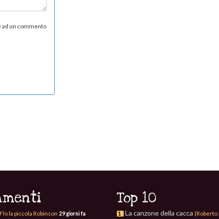
re ad un commento
menti
Top 10
La canzone della cacca
Flo la piccola Robinson
(Roberto 
29 giorni fa
1