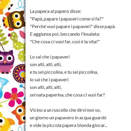
La papera al papero disse:
"Papà, papare i papaveri come si fa?"
"Perché vuoi papare i papaveri" disse papà.
E aggiunse poi, beccando l'insalata:
"Che cosa ci vuoi far, così è la vita!"
Lo sai che i papaveri
son alti, alti, alti,
e tu sei piccolina, e tu sei piccolina,
lo sai che i papaveri
son alti, alti, alti,
sei nata paperina, che cosa ci vuoi far?
Vicino a un ruscello che dirvi non so,
un giorno un papavero in acqua guardò
e vide la piccola papera bionda giocar...