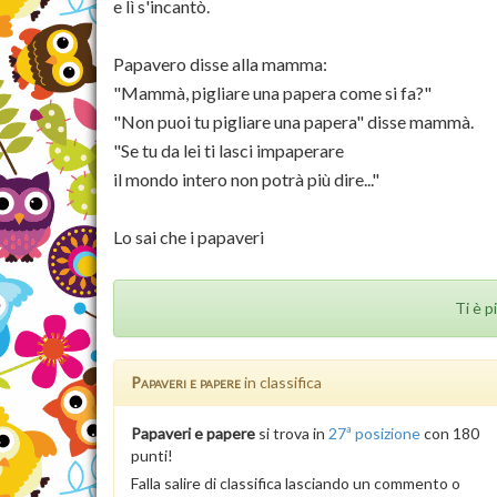
e lì s'incantò.
Papavero disse alla mamma:
"Mammà, pigliare una papera come si fa?"
"Non puoi tu pigliare una papera" disse mammà.
"Se tu da lei ti lasci impaperare
il mondo intero non potrà più dire..."
Lo sai che i papaveri
Ti è p
Papaveri e papere
in classifica
Papaveri e papere
si trova in
27ª posizione
con 180
punti!
Falla salire di classifica lasciando un commento o