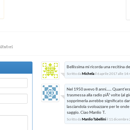
sitatori
Bellissima mi ricorda una recitina d
Scritto da
Michela
il 6 aprile 2017 alle 14:
Nel 1950 avevo 8 anni...... Quant'er
trasmessa alla radio piÃ¹ volte (al 
sopprimerla avrebbe significato dar
lasciandola svoloazzare per le onde
saggio. Ciao Manlio T.
Scritto da
Manlio Tabellini
il 11 dicembre 