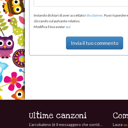
Inviando dichiari di aver accettato i
disclaimer
. Puoi risponde
cliccando sul pulsante relativo.
Modifica il tuo avatar
qui
Invia il tuo commento
Ultime canzoni
Com
L’arcobaleno (è il messaggero che sorride)
Laura
(Paolo Vezzaro)
su 