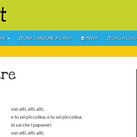
t
CHE
UNA CANZONE A CASO
INVIA
GAG À GO
ere
son alti, alti, alti,
e tu sei piccolina, e tu sei piccolina,
lo sai che i papaveri
son alti, alti, alti,