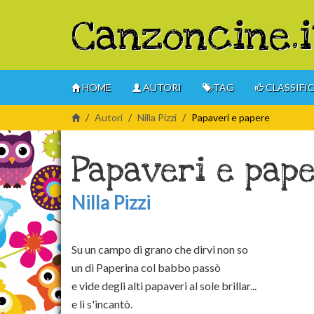
Canzoncine.i
HOME
AUTORI
TAG
CLASSIFI
Autori
Nilla Pizzi
Papaveri e papere
Papaveri e pap
Nilla Pizzi
Su un campo di grano che dirvi non so
un dì Paperina col babbo passò
e vide degli alti papaveri al sole brillar...
e lì s'incantò.