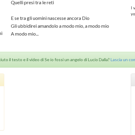
Quelli presi tra le reti
I 
yo
E se tra gli uomini nascesse ancora Dio
Gli ubbidirei amandolo a modo mio, a modo mio
ni
A modo mio...
ciuto il testo e il video di Se io fossi un angelo di Lucio Dalla?
Lascia un c