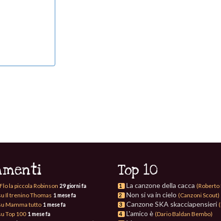
menti
Top 10
La canzone della cacca
Flo la piccola Robinson
(Roberto 
29 giorni fa
1
Non si va in cielo
su Il trenino Thomas
(Canzoni Scout)
1 mese fa
2
Canzone SKA skacciapensieri
su Mamma tutto
(
1 mese fa
3
L'amico è
su Top 100
(Dario Baldan Bembo)
1 mese fa
4