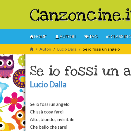
Canzoncine.i
HOME
AUTORI
TAG
CLASSIFI
Autori
Lucio Dalla
Se io fossi un angelo
Se io fossi un 
Lucio Dalla
Se io fossi un angelo
Chissà cosa farei
Alto, biondo, invisibile
Che bello che sarei