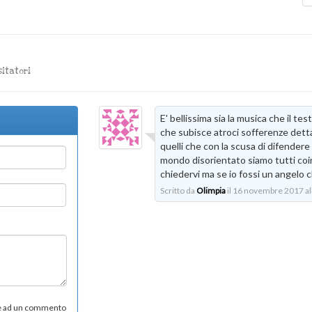
sitatori
E' bellissima sia la musica che il te
che subisce atroci sofferenze dett
quelli che con la scusa di difendere i
mondo disorientato siamo tutti coin
chiedervi ma se io fossi un angelo c
Scritto da
Olimpia
il 16 novembre 2017 al
re ad un commento