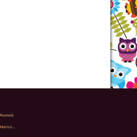
Piumini)
Marissima)