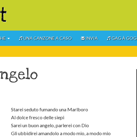
t
CHE
UNA CANZONE A CASO
INVIA
GAG À GO
angelo
Starei seduto fumando una Marlboro
Al dolce fresco delle siepi
Sarei un buon angelo, parlerei con Dio
Gli ubbidirei amandolo a modo mio, a modo mio