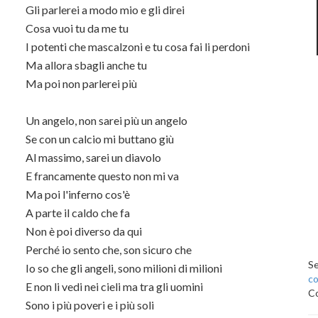
Gli parlerei a modo mio e gli direi
Cosa vuoi tu da me tu
I potenti che mascalzoni e tu cosa fai li perdoni
Ma allora sbagli anche tu
Ma poi non parlerei più
Un angelo, non sarei più un angelo
Se con un calcio mi buttano giù
Al massimo, sarei un diavolo
E francamente questo non mi va
Ma poi l'inferno cos'è
A parte il caldo che fa
Non è poi diverso da qui
Perché io sento che, son sicuro che
Se
Io so che gli angeli, sono milioni di milioni
c
E non li vedi nei cieli ma tra gli uomini
Co
Sono i più poveri e i più soli