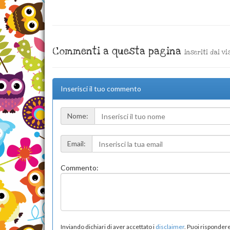
Commenti a questa pagina
inseriti dai vi
Inserisci il tuo commento
Nome:
Email:
Commento:
Inviando dichiari di aver accettato i
disclaimer
. Puoi risponde