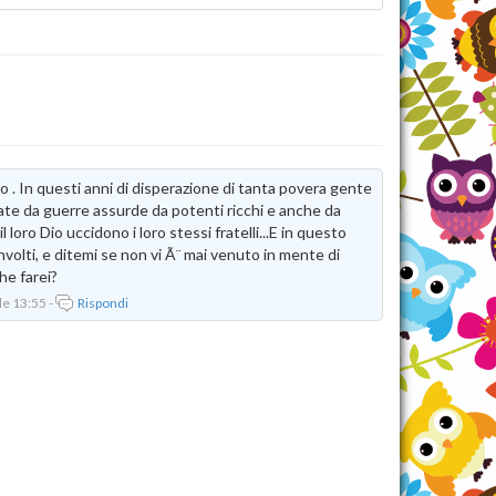
sto . In questi anni di disperazione di tanta povera gente
ate da guerre assurde da potenti ricchi e anche da
l loro Dio uccidono i loro stessi fratelli...E in questo
volti, e ditemi se non vi Ã¨ mai venuto in mente di
he farei?
le 13:55 -
Rispondi