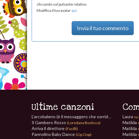
cliccando sul pulsante relativo.
Modifica il tuo avatar
qui
Invia il tuo commento
Ultime canzoni
Com
L’arcobaleno (è il messaggero che sorride)
Laura
(Paolo Vezzaro)
su 
Il Gambero Rosso
Matilda
(Loredana Bosticco)
Arriva il direttore
Matilda
(Fucilli)
Pannolino Baby Dance
Matilda
(Cip Ciop)