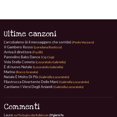
Ultime canzoni
L’arcobaleno (è il messaggero che sorride)
(Paolo Vezzaro)
Il Gambero Rosso
(Loredana Bosticco)
Arriva il direttore
(Fucilli)
Pannolino Baby Dance
(Cip Ciop)
Vola Stella Cometa
(Locuratolo Gabriella)
È di nuovo Natale
(Locuratolo Gabriella)
Marina
(Rocco Granata)
Natale È Molto Di Più
(Gabriella Locuratolo)
Filastrocca Divertente Delle Mani
(Gabriella Locuratolo)
Cantiamo I Versi Degli Aniamli
(Gabriella Locuratolo)
Commenti
Laura
su Flo la piccola Robinson
29 giorni fa