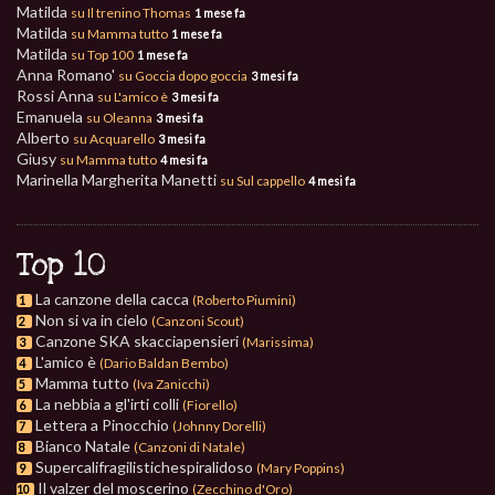
Matilda
su Il trenino Thomas
1 mese fa
Matilda
su Mamma tutto
1 mese fa
Matilda
su Top 100
1 mese fa
Anna Romano'
su Goccia dopo goccia
3 mesi fa
Rossi Anna
su L'amico è
3 mesi fa
Emanuela
su Oleanna
3 mesi fa
Alberto
su Acquarello
3 mesi fa
Giusy
su Mamma tutto
4 mesi fa
Marinella Margherita Manetti
su Sul cappello
4 mesi fa
Top 10
La canzone della cacca
(Roberto Piumini)
1
Non si va in cielo
(Canzoni Scout)
2
Canzone SKA skacciapensieri
(Marissima)
3
L'amico è
(Dario Baldan Bembo)
4
Mamma tutto
(Iva Zanicchi)
5
La nebbia a gl'irti colli
(Fiorello)
6
Lettera a Pinocchio
(Johnny Dorelli)
7
Bianco Natale
(Canzoni di Natale)
8
Supercalifragilistichespiralidoso
(Mary Poppins)
9
Il valzer del moscerino
(Zecchino d'Oro)
10