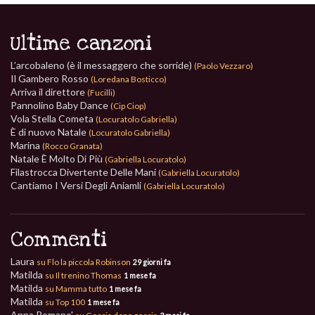
Ultime canzoni
L’arcobaleno (è il messaggero che sorride)
(Paolo Vezzaro)
Il Gambero Rosso
(Loredana Bosticco)
Arriva il direttore
(Fucilli)
Pannolino Baby Dance
(Cip Ciop)
Vola Stella Cometa
(Locuratolo Gabriella)
È di nuovo Natale
(Locuratolo Gabriella)
Marina
(Rocco Granata)
Natale È Molto Di Più
(Gabriella Locuratolo)
Filastrocca Divertente Delle Mani
(Gabriella Locuratolo)
Cantiamo I Versi Degli Aniamli
(Gabriella Locuratolo)
Commenti
Laura
su Flo la piccola Robinson
29 giorni fa
Matilda
su Il trenino Thomas
1 mese fa
Matilda
su Mamma tutto
1 mese fa
Matilda
su Top 100
1 mese fa
Anna Romano'