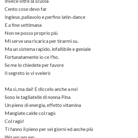
Invece oltre la scuola
Cento cose devo far
Inglese, pallavolo e perfino latin-dance
E a fine settimana
Non ne posso proprio più
Mi serve una ricarica per tirarmi su.
Ma un sistema rapido, infallibile e geniale
Fortunatamente io ce l'ho.
Se me lo chiedete per favore
Il segreto io vi svelerò
Ma sì, ma dai! E diccelo anche a noi
Sono le tagliatelle di nonna Pina
Un pieno di energia, effetto vitamina
Mangiate calde col ragù
Col ragù!
Ti fanno il pieno per sei giorni ed anche più
Wo wo wo wo