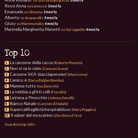
su Goccia dopo goccia
3 mesi fa
Rossi Anna
su L'amico è
3 mesi fa
Emanuela
su Oleanna
3 mesi fa
Alberto
su Acquarello
3 mesi fa
Giusy
su Mamma tutto
4 mesi fa
Marinella Margherita Manetti
su Sul cappello
4 mesi fa
Top 10
La canzone della cacca
(Roberto Piumini)
1
Non si va in cielo
(Canzoni Scout)
2
Canzone SKA skacciapensieri
(Marissima)
3
L'amico è
(Dario Baldan Bembo)
4
Mamma tutto
(Iva Zanicchi)
5
La nebbia a gl'irti colli
(Fiorello)
6
Lettera a Pinocchio
(Johnny Dorelli)
7
Bianco Natale
(Canzoni di Natale)
8
Supercalifragilistichespiralidoso
(Mary Poppins)
9
Il valzer del moscerino
(Zecchino d'Oro)
10
Guarda la top 100 »