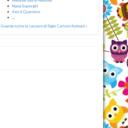
Memole dolce Memole
Nanà Supergirl
Ken il Guerriero
...
Guarda tutte le canzoni di Sigle Cartoni Animati »