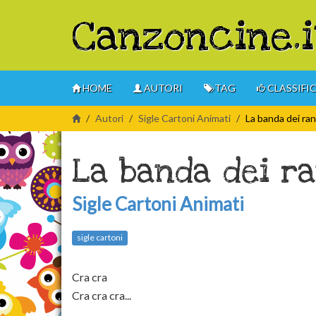
Canzoncine.i
HOME
AUTORI
TAG
CLASSIFI
Autori
Sigle Cartoni Animati
La banda dei ra
La banda dei r
Sigle Cartoni Animati
sigle cartoni
Cra cra
Cra cra cra...