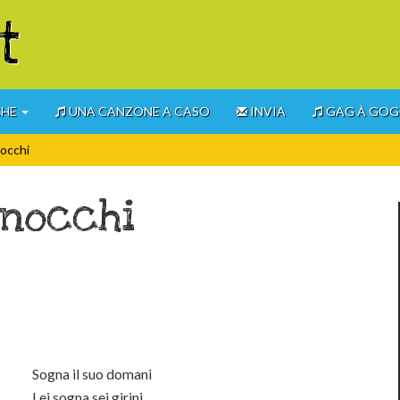
t
CHE
UNA CANZONE A CASO
INVIA
GAG À GO
nocchi
anocchi
Sogna il suo domani
Lei sogna sei girini