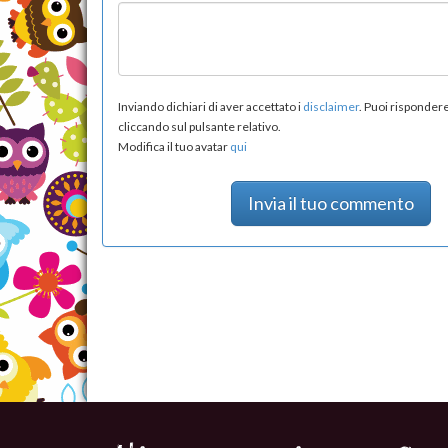
Inviando dichiari di aver accettato i
disclaimer
. Puoi risponde
cliccando sul pulsante relativo.
Modifica il tuo avatar
qui
Invia il tuo commento