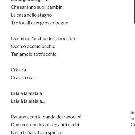
Che saranno suoi bambini
La casa nello stagno
Tre locali e un grosso bagno
Occhio all'occhio del ranocchio
Occhio occhio occhio
Teniamolo sott'occhio
Cra cra
Cra cra cra...
Lalalà lalalalala
Lalalà lalalalala...
Se
Ranatan, con la banda dei ranocchi
ri
Danzerà, con le api a grandi occhi
Co
Nella Luna fatta a spicchi