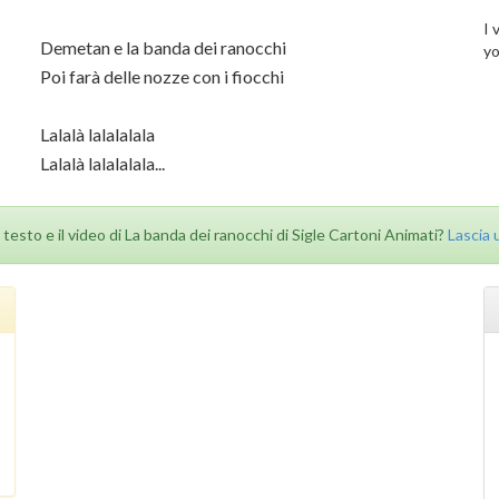
I 
Demetan e la banda dei ranocchi
yo
Poi farà delle nozze con i fiocchi
Lalalà lalalalala
Lalalà lalalalala...
il testo e il video di La banda dei ranocchi di Sigle Cartoni Animati?
Lascia