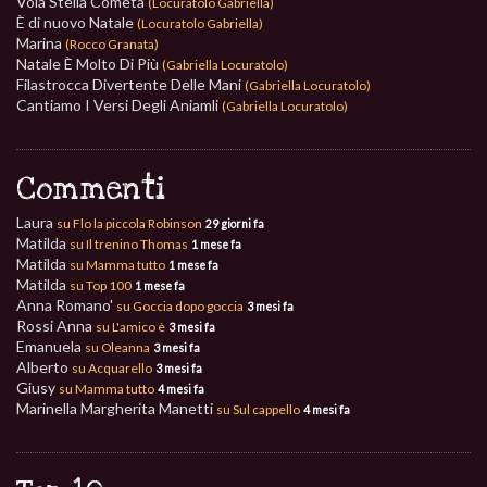
Vola Stella Cometa
(Locuratolo Gabriella)
È di nuovo Natale
(Locuratolo Gabriella)
Marina
(Rocco Granata)
Natale È Molto Di Più
(Gabriella Locuratolo)
Filastrocca Divertente Delle Mani
(Gabriella Locuratolo)
Cantiamo I Versi Degli Aniamli
(Gabriella Locuratolo)
Commenti
Laura
su Flo la piccola Robinson
29 giorni fa
Matilda
su Il trenino Thomas
1 mese fa
Matilda
su Mamma tutto
1 mese fa
Matilda
su Top 100
1 mese fa
Anna Romano'
su Goccia dopo goccia
3 mesi fa
Rossi Anna
su L'amico è
3 mesi fa
Emanuela
su Oleanna
3 mesi fa
Alberto
su Acquarello
3 mesi fa
Giusy
su Mamma tutto
4 mesi fa
Marinella Margherita Manetti
su Sul cappello
4 mesi fa