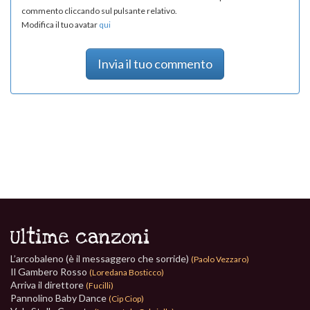
commento cliccando sul pulsante relativo.
Modifica il tuo avatar
qui
Invia il tuo commento
Ultime canzoni
L’arcobaleno (è il messaggero che sorride)
(Paolo Vezzaro)
Il Gambero Rosso
(Loredana Bosticco)
Arriva il direttore
(Fucilli)
Pannolino Baby Dance
(Cip Ciop)