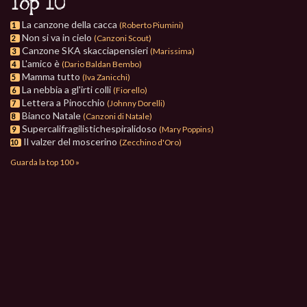
Top 10
La canzone della cacca
(Roberto Piumini)
1
Non si va in cielo
(Canzoni Scout)
2
Canzone SKA skacciapensieri
(Marissima)
3
L'amico è
(Dario Baldan Bembo)
4
Mamma tutto
(Iva Zanicchi)
5
La nebbia a gl'irti colli
(Fiorello)
6
Lettera a Pinocchio
(Johnny Dorelli)
7
Bianco Natale
(Canzoni di Natale)
8
Supercalifragilistichespiralidoso
(Mary Poppins)
9
Il valzer del moscerino
(Zecchino d'Oro)
10
Guarda la top 100 »