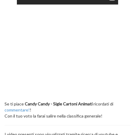
Se ti piace
Candy Candy - Sigle Cartoni Animati
ricordati di
commentare!
!
Con il tuo voto la farai salire nella classifica generale!
I video presenti sono visualizzati tramite ricerca di youtube e