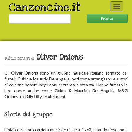
Canzoncine.it
Toggle
navigati
Ricerca
Oliver Onions
Tutti le canzoni di
Gli
Oliver Onions
sono un gruppo musicale italiano formato dai
fratelli Guido e Maurizio De Angelis, noti come arrangiatori e autori
di colonne sonore negli anni settanta e ottanta. Hanno firmato le
loro opere anche come
Guido & Maurizio De Angelis
,
M&G
Orchestra
,
Dilly Dilly
ed altri nomi.
Storia del gruppo
L'inizio della loro carriera musicale risale al 1963, quando riescono a