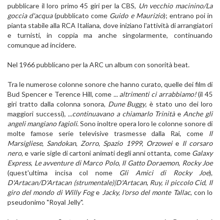
pubblicare il loro primo 45 giri per la CBS,
Un vecchio macinino/La
goccia d'acqua
(pubblicato come
Guido e Maurizio
); entrano poi in
pianta stabile alla RCA Italiana, dove iniziano l'attività di arrangiatori
e turnisti, in coppia ma anche singolarmente, continuando
comunque ad incidere.
Nel 1966 pubblicano per la ARC un album con sonorità beat.
Tra le numerose colonne sonore che hanno curato, quelle dei film di
Bud Spencer e Terence Hill, come
... altrimenti ci arrabbiamo!
(il 45
giri tratto dalla colonna sonora,
Dune Buggy
, è stato uno dei loro
maggiori successi),
...continuavano a chiamarlo Trinità
e
Anche gli
angeli mangiano fagioli
. Sono inoltre opera loro le colonne sonore di
molte famose serie televisive trasmesse dalla Rai, come
Il
Marsigliese
,
Sandokan
,
Zorro
,
Spazio 1999
,
Orzowei
e
Il corsaro
nero
, e varie sigle di cartoni animati degli anni ottanta, come
Galaxy
Express
,
Le avventure di Marco Polo
,
Il Gatto Doraemon
,
Rocky Joe
(quest'ultima incisa col nome
Gli Amici di Rocky Joe
),
D'Artacan/D'Artacan (strumentale)|D'Artacan
,
Ruy, il piccolo Cid
,
Il
giro del mondo di Willy Fog
e
Jacky, l'orso del monte Tallac
, con lo
pseudonimo "Royal Jelly".