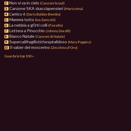
Non si va in cielo
(Canzoni Scout)
2
Canzone SKA skacciapensieri
(Marissima)
3
L'amico è
(Dario Baldan Bembo)
4
Mamma tutto
(Iva Zanicchi)
5
La nebbia a gl'irti colli
(Fiorello)
6
Lettera a Pinocchio
(Johnny Dorelli)
7
Bianco Natale
(Canzoni di Natale)
8
Supercalifragilistichespiralidoso
(Mary Poppins)
9
Il valzer del moscerino
(Zecchino d'Oro)
10
Guarda la top 100 »