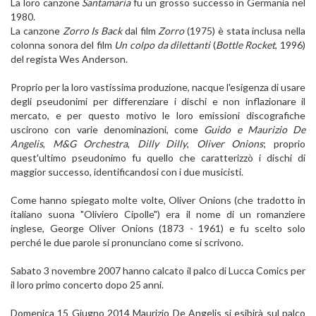
La loro canzone
Santamaria
fu un grosso successo in Germania nel
1980.
La canzone
Zorro Is Back
dal film
Zorro
(1975) è stata inclusa nella
colonna sonora del film
Un colpo da dilettanti
(
Bottle Rocket
, 1996)
del regista Wes Anderson.
Proprio per la loro vastissima produzione, nacque l'esigenza di usare
degli pseudonimi per differenziare i dischi e non inflazionare il
mercato, e per questo motivo le loro emissioni discografiche
uscirono con varie denominazioni, come
Guido e Maurizio De
Angelis
,
M&G Orchestra
,
Dilly Dilly
,
Oliver Onions
; proprio
quest'ultimo pseudonimo fu quello che caratterizzò i dischi di
maggior successo, identificandosi con i due musicisti.
Come hanno spiegato molte volte, Oliver Onions (che tradotto in
italiano suona "Oliviero Cipolle") era il nome di un romanziere
inglese, George Oliver Onions (1873 - 1961) e fu scelto solo
perché le due parole si pronunciano come si scrivono.
Sabato 3 novembre 2007 hanno calcato il palco di Lucca Comics per
il loro primo concerto dopo 25 anni.
Domenica 15 Giugno 2014 Maurizio De Angelis si esibirà sul palco