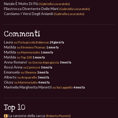
Natale È Molto Di Più
(Gabriella Locuratolo)
Filastrocca Divertente Delle Mani
(Gabriella Locuratolo)
Cantiamo I Versi Degli Aniamli
(Gabriella Locuratolo)
Commenti
Laura
su Flo la piccola Robinson
29 giorni fa
Matilda
su Il trenino Thomas
1 mese fa
Matilda
su Mamma tutto
1 mese fa
Matilda
su Top 100
1 mese fa
Anna Romano'
su Goccia dopo goccia
3 mesi fa
Rossi Anna
su L'amico è
3 mesi fa
Emanuela
su Oleanna
3 mesi fa
Alberto
su Acquarello
3 mesi fa
Giusy
su Mamma tutto
4 mesi fa
Marinella Margherita Manetti
su Sul cappello
4 mesi fa
Top 10
La canzone della cacca
(Roberto Piumini)
1