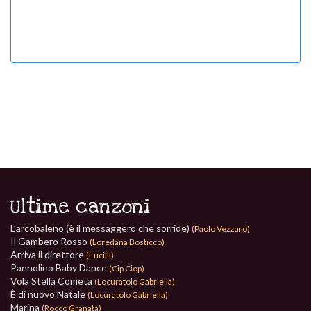
Ultime canzoni
L’arcobaleno (è il messaggero che sorride)
(Paolo Vezzaro)
Il Gambero Rosso
(Loredana Bosticco)
Arriva il direttore
(Fucilli)
Pannolino Baby Dance
(Cip Ciop)
Vola Stella Cometa
(Locuratolo Gabriella)
È di nuovo Natale
(Locuratolo Gabriella)
Marina
(Rocco Granata)