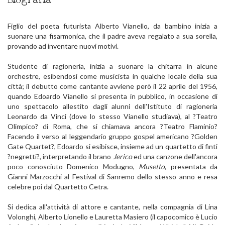
Biografia
Figlio del poeta futurista Alberto Vianello, da bambino inizia a
suonare una fisarmonica, che il padre aveva regalato a sua sorella,
provando ad inventare nuovi motivi.
Studente di ragioneria, inizia a suonare la chitarra in alcune
orchestre, esibendosi come musicista in qualche locale della sua
città; il debutto come cantante avviene però il 22 aprile del 1956,
quando Edoardo Vianello si presenta in pubblico, in occasione di
uno spettacolo allestito dagli alunni dell'Istituto di ragioneria
Leonardo da Vinci (dove lo stesso Vianello studiava), al ?Teatro
Olimpico? di Roma, che si chiamava ancora ?Teatro Flaminio?
Facendo il verso al leggendario gruppo gospel americano ?Golden
Gate Quartet?, Edoardo si esibisce, insieme ad un quartetto di finti
?negretti?, interpretando il brano
Jerico
ed una canzone dell'ancora
poco conosciuto Domenico Modugno,
Musetto
, presentata da
Gianni Marzocchi al Festival di Sanremo dello stesso anno e resa
celebre poi dal Quartetto Cetra.
Si dedica all'attività di attore e cantante, nella compagnia di Lina
Volonghi, Alberto Lionello e Lauretta Masiero (il capocomico è Lucio