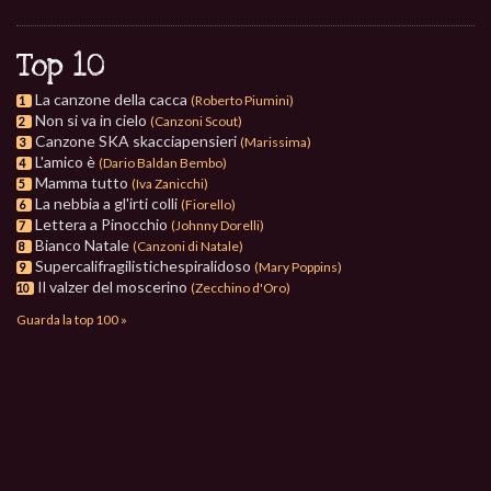
Top 10
La canzone della cacca
(Roberto Piumini)
1
Non si va in cielo
(Canzoni Scout)
2
Canzone SKA skacciapensieri
(Marissima)
3
L'amico è
(Dario Baldan Bembo)
4
Mamma tutto
(Iva Zanicchi)
5
La nebbia a gl'irti colli
(Fiorello)
6
Lettera a Pinocchio
(Johnny Dorelli)
7
Bianco Natale
(Canzoni di Natale)
8
Supercalifragilistichespiralidoso
(Mary Poppins)
9
Il valzer del moscerino
(Zecchino d'Oro)
10
Guarda la top 100 »