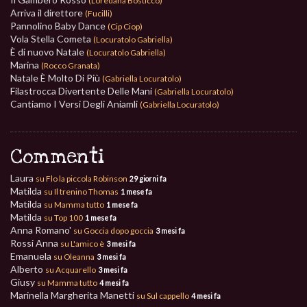
(Loredana Bosticco)
Arriva il direttore
(Fucilli)
Pannolino Baby Dance
(Cip Ciop)
Vola Stella Cometa
(Locuratolo Gabriella)
È di nuovo Natale
(Locuratolo Gabriella)
Marina
(Rocco Granata)
Natale È Molto Di Più
(Gabriella Locuratolo)
Filastrocca Divertente Delle Mani
(Gabriella Locuratolo)
Cantiamo I Versi Degli Aniamli
(Gabriella Locuratolo)
Commenti
Laura
su Flo la piccola Robinson
29 giorni fa
Matilda
su Il trenino Thomas
1 mese fa
Matilda
su Mamma tutto
1 mese fa
Matilda
su Top 100
1 mese fa
Anna Romano'
su Goccia dopo goccia
3 mesi fa
Rossi Anna
su L'amico è
3 mesi fa
Emanuela
su Oleanna
3 mesi fa
Alberto
su Acquarello
3 mesi fa
Giusy
su Mamma tutto
4 mesi fa
Marinella Margherita Manetti
su Sul cappello
4 mesi fa