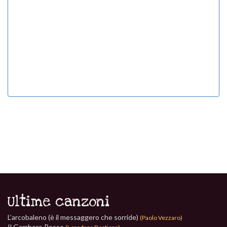
Ultime canzoni
L’arcobaleno (è il messaggero che sorride)
(Paolo Vezzaro)
Il Gambero Rosso