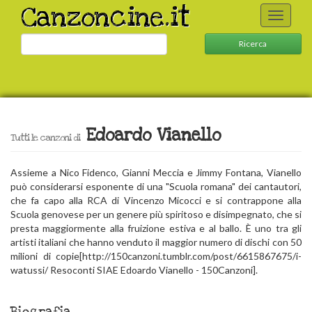
Canzoncine.it
Toggle
navigati
Ricerca
Edoardo Vianello
Tutti le canzoni di
Assieme a Nico Fidenco, Gianni Meccia e Jimmy Fontana, Vianello
può considerarsi esponente di una "Scuola romana" dei cantautori,
che fa capo alla RCA di Vincenzo Micocci e si contrappone alla
Scuola genovese per un genere più spiritoso e disimpegnato, che si
presta maggiormente alla fruizione estiva e al ballo. È uno tra gli
artisti italiani che hanno venduto il maggior numero di dischi con 50
milioni di copie[http://150canzoni.tumblr.com/post/6615867675/i-
watussi/ Resoconti SIAE Edoardo Vianello - 150Canzoni
].