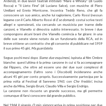
Ardenzi), in due lavori teatrali intitolati "Mare e Whisky" (di Guido
Rocca) e "Il Lieto Fine" (di Luciano Salce), con musiche di Piero
Umiliani ed Ennio Morricone. Incontra Teddy Reno, che gli fa
conoscere un suo amico, anche lui ragioniere, Carlo Rossi (nessun
legame con il Carlo Alberto Rossi di
E se domani
): costui scrive testi
allegri e spensierati, sta cercando un musicista per trarne delle
canzoni, e Vianello si dimostra subito interessato. In breve i due
compongono alcuni brani che Vianello comincia a far girare: in una
delle sue serate viene notato da un funzionario della RCA, ed in
breve ottiene un contratto che gli consente di pubblicare nel 1959
il suo primo 45 giri,
Ma guardatela
.
Segue pochi mesi dopo
Siamo due esquimesi
, ispirata al film Ombre
bianche: quest'ultima è la prima canzone in cui si fa accompagnare
dai Flippers, che oltre ad essere uno dei due suoi complessi di
accompagnamento (l'altro sono i Discoboli) incideranno anche
alcuni 45 giri per conto proprio. Successivamente partecipa per la
prima volta al Festival di Sanremo 1961 con
Che freddo!
, incisa
anche da Mina, Sergio Bruni, Claudio Villa e Sergio Endrigo.
La canzone non riscuote un grande successo, ma gli permette
comunque di farsi conoscere dal grande pubblico.
Nel 1964 il singolo
O mio signore
arriva in prima posizione per due