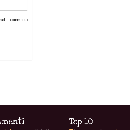
re ad un commento
menti
Top 10