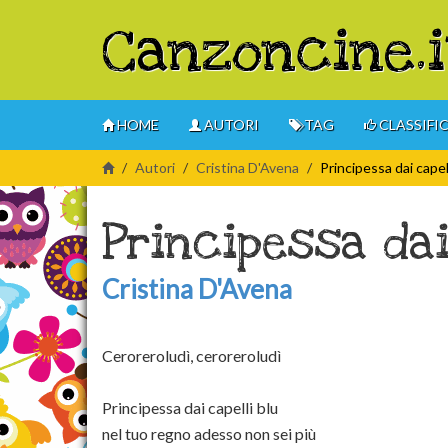
Canzoncine.i
HOME
AUTORI
TAG
CLASSIFI
Autori
Cristina D'Avena
Principessa dai capell
Principessa dai
Cristina D'Avena
Ceroreroludì, ceroreroludì
Principessa dai capelli blu
nel tuo regno adesso non sei più