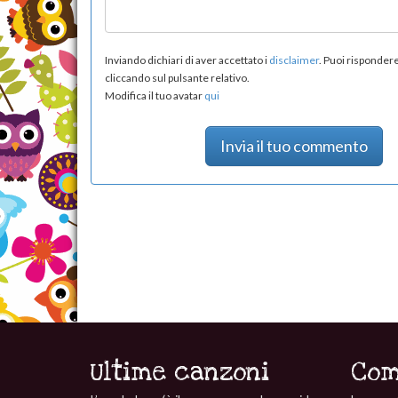
Inviando dichiari di aver accettato i
disclaimer
. Puoi risponde
cliccando sul pulsante relativo.
Modifica il tuo avatar
qui
Invia il tuo commento
Ultime canzoni
Com