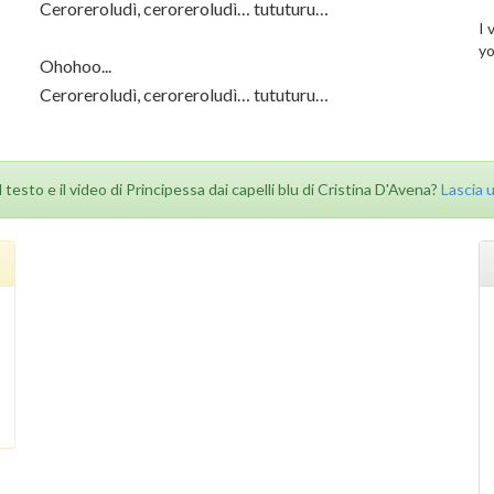
Ceroreroludì, ceroreroludì… tututuru…
I 
yo
Ohohoo...
Ceroreroludì, ceroreroludì… tututuru…
il testo e il video di Principessa dai capelli blu di Cristina D'Avena?
Lascia