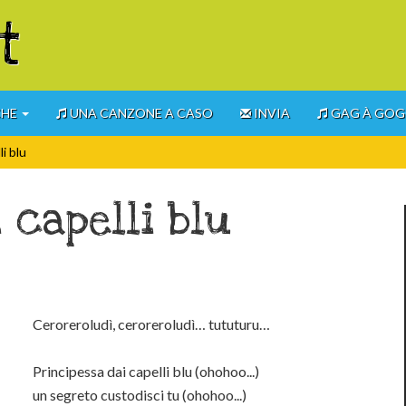
t
CHE
UNA CANZONE A CASO
INVIA
GAG À GO
i blu
 capelli blu
Ceroreroludì, ceroreroludì… tututuru…
Principessa dai capelli blu (ohohoo...)
un segreto custodisci tu (ohohoo...)