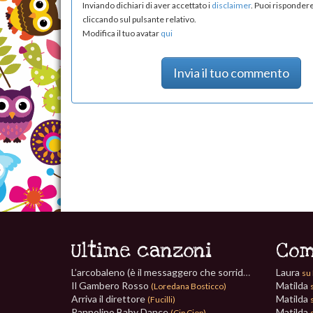
Inviando dichiari di aver accettato i
disclaimer
. Puoi risponde
cliccando sul pulsante relativo.
Modifica il tuo avatar
qui
Invia il tuo commento
Ultime canzoni
Com
L’arcobaleno (è il messaggero che sorride)
Laura
(Paolo Vezzaro)
su 
Il Gambero Rosso
Matilda
(Loredana Bosticco)
Arriva il direttore
Matilda
(Fucilli)
Pannolino Baby Dance
Matilda
(Cip Ciop)