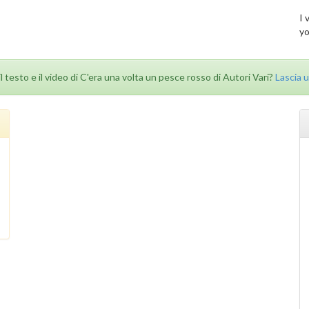
I 
yo
il testo e il video di C'era una volta un pesce rosso di Autori Vari?
Lascia 