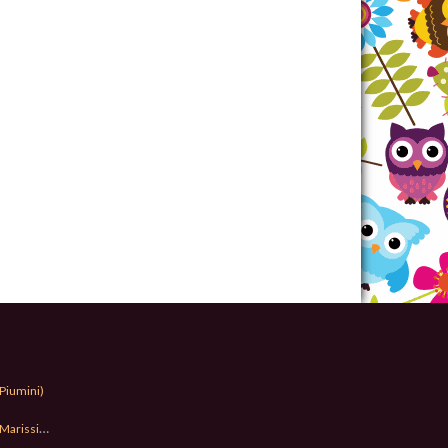
Piumini)
Marissima)