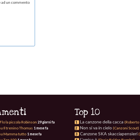
re ad un commento
menti
Top 10
La canzone della cacca
Flo la piccola Robinson
(Roberto 
29 giorni fa
1
Non si va in cielo
su Il trenino Thomas
(Canzoni Scout)
1 mese fa
2
Canzone SKA skacciapensieri
su Mamma tutto
(
1 mese fa
3
L'amico è
su Top 100
(Dario Baldan Bembo)