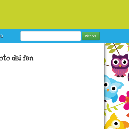
GO
Ricerca
oto dei fan