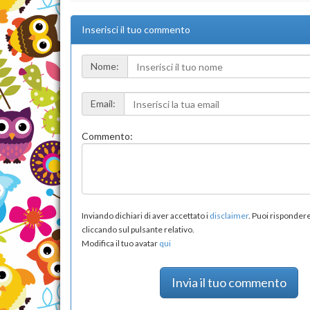
Inserisci il tuo commento
Nome:
Email:
Commento:
Inviando dichiari di aver accettato i
disclaimer
. Puoi risponde
cliccando sul pulsante relativo.
Modifica il tuo avatar
qui
Invia il tuo commento