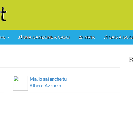
t
CHE
UNA CANZONE A CASO
INVIA
GAG À GO
F
Ma, lo sai anche tu
Albero Azzurro