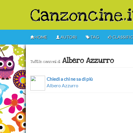
Canzoncine.i
HOME
AUTORI
TAG
CLASSIFI
Albero Azzurro
Tutti le canzoni di
Chiedi a chi ne sa di più
Albero Azzurro